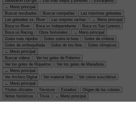
Debutaron con gol
Los más viejos y jóvenes
Extranjeros
← Menú principal
Buscar resultados
Buscar campañas
Las máximas goleadas
Las goleadas vs. River
Las mejores rachas
← Menú principal
Boca vs River
Boca vs Independiente
Boca vs San Lorenzo
Boca vs Racing
Otros historiales
← Menú principal
Goles más rápidos
Goles sobre la hora
Goles de chilena
Goles de emboquillada
Goles de tiro libre
Goles olímpicos
← Menú principal
Buscar videos
Ver los goles de Palermo
Ver los goles de Riquelme
Ver los goles de Maradona
← Menú principal
Ver Archivo Digital
Ver material libre
Ver cómo suscribirse
← Menú principal
Títulos oficiales
Técnicos
Estadios
Origen de los colores
Notas históricas
Trivia
← Menú principal