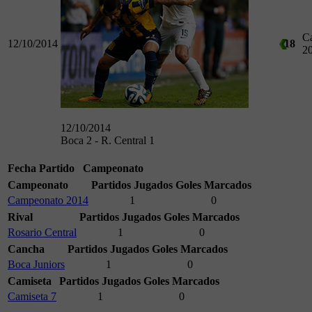
C
12/10/2014
18
2
12/10/2014
Boca 2 - R. Central 1
Fecha
Partido
Campeonato
Campeonato
Partidos Jugados
Goles Marcados
Campeonato 2014
1
0
Rival
Partidos Jugados
Goles Marcados
Rosario Central
1
0
Cancha
Partidos Jugados
Goles Marcados
Boca Juniors
1
0
Camiseta
Partidos Jugados
Goles Marcados
Camiseta 7
1
0