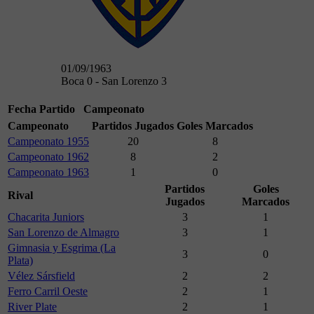
01/09/1963
Boca 0 - San Lorenzo 3
Fecha
Partido
Campeonato
Campeonato
Partidos Jugados
Goles Marcados
Campeonato 1955
20
8
Campeonato 1962
8
2
Campeonato 1963
1
0
Partidos
Goles
Rival
Jugados
Marcados
Chacarita Juniors
3
1
San Lorenzo de Almagro
3
1
Gimnasia y Esgrima (La
3
0
Plata)
Vélez Sársfield
2
2
Ferro Carril Oeste
2
1
River Plate
2
1