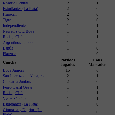
Rosario Central
2
1
Estudiantes (La Plata)
2
0
Huracán
2
0
Tigre
2
0
Independiente
1
1
Newell´s Old Boys
1
1
Racing Club
1
1
Argentinos Juniors
1
0
Lanús
1
0
Platense
1
0
Partidos
Goles
Cancha
Jugados
Marcados
Boca Juniors
15
6
San Lorenzo de Almagro
2
1
Chacarita Juniors
2
0
Ferro Carril Oeste
1
1
Racing Club
1
1
Vélez Sársfield
1
1
Estudiantes (La Plata)
1
0
Gimnasia y Esgrima (La
1
0
Plata)