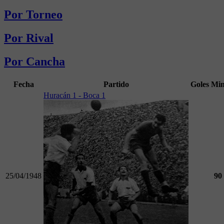
Por Torneo
Por Rival
Por Cancha
Fecha
Partido
Goles
Mi
Huracán 1 - Boca 1
25/04/1948
90