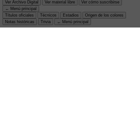
Ver Archivo Digital
Ver material libre
Ver cómo suscribirse
← Menú principal
Títulos oficiales
Técnicos
Estadios
Origen de los colores
Notas históricas
Trivia
← Menú principal