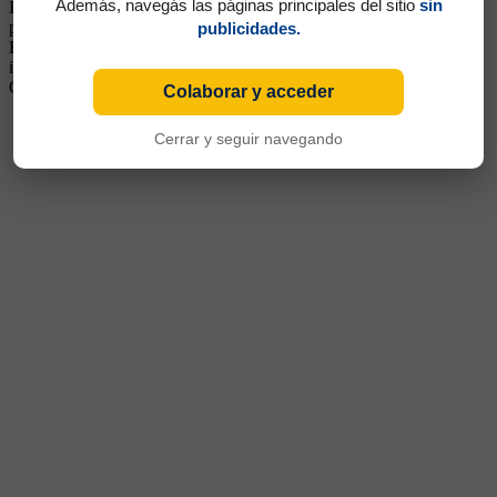
Además, navegás las páginas principales del sitio
sin
Inferiores. Pasó a la filial del Real Madrid, pero volvió al club por
problemas de pasaporte. Posteriormente pasó al Espanyol de
publicidades.
Barcelona. Volvió al club a préstamo del Al-Rayyan de Qatar,
institución a la que regresó en 2015. Continuó en Querétaro,
Oviedo, Jubilo Iwata y Llagostera (España)
Colaborar y acceder
Cerrar y seguir navegando