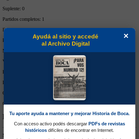
Suplente:
0
Partidos completos:
1
Expulsiones:
0
×
Ayudá al sitio y accedé
Partidos reemplazado:
0
al Archivo Digital
Minutos Disputados:
90
Victorias:
1
Empates:
0
Derrotas:
0
Goles de Boca:
1
Goles rivales:
0
Tu aporte ayuda a mantener y mejorar Historia de Boca.
Biografía de Juan Daniel Forlín
Con acceso activo podés descargar
PDFs de revistas
históricos
difíciles de encontrar en Internet.
Marcador Central. Ganó un título (Apertura 2008). Surgido de las