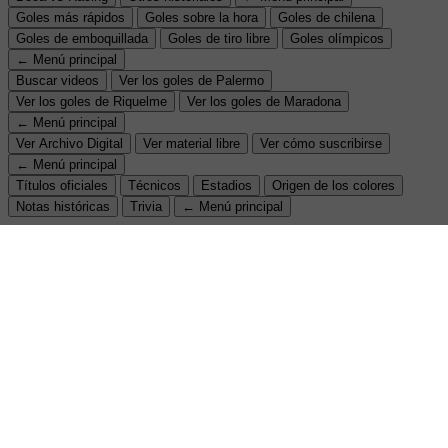
Goles más rápidos
Goles sobre la hora
Goles de chilena
Goles de emboquillada
Goles de tiro libre
Goles olímpicos
← Menú principal
Buscar videos
Ver los goles de Palermo
Ver los goles de Riquelme
Ver los goles de Maradona
← Menú principal
Ver Archivo Digital
Ver material libre
Ver cómo suscribirse
← Menú principal
Títulos oficiales
Técnicos
Estadios
Origen de los colores
Notas históricas
Trivia
← Menú principal