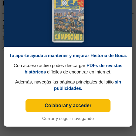
Biografía de Juan Daniel Forlín
Marcador Central. Ganó un título (Apertura 2008). Surgido de las
Inferiores. Pasó a la filial del Real Madrid, pero volvió al club por
problemas de pasaporte. Posteriormente pasó al Espanyol de
Barcelona. Volvió al club a préstamo del Al-Rayyan de Qatar,
institución a la que regresó en 2015. Continuó en Querétaro,
Oviedo, Jubilo Iwata y Llagostera (España)
Tu aporte ayuda a mantener y mejorar Historia de Boca.
Con acceso activo podés descargar
PDFs de revistas
históricos
difíciles de encontrar en Internet.
Además, navegás las páginas principales del sitio
sin
publicidades.
Colaborar y acceder
Cerrar y seguir navegando