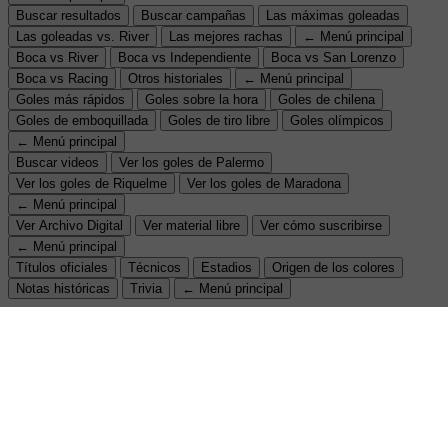
Buscar resultados
Buscar campañas
Las máximas goleadas
Las goleadas vs. River
Las mejores rachas
← Menú principal
Boca vs River
Boca vs Independiente
Boca vs San Lorenzo
Boca vs Racing
Otros historiales
← Menú principal
Goles más rápidos
Goles sobre la hora
Goles de chilena
Goles de emboquillada
Goles de tiro libre
Goles olímpicos
← Menú principal
Buscar videos
Ver los goles de Palermo
Ver los goles de Riquelme
Ver los goles de Maradona
← Menú principal
Ver Archivo Digital
Ver material libre
Ver cómo suscribirse
← Menú principal
Títulos oficiales
Técnicos
Estadios
Origen de los colores
Notas históricas
Trivia
← Menú principal