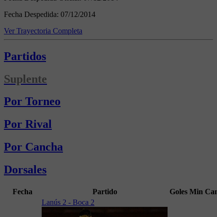
Fecha Despedida:
07/12/2014
Ver Trayectoria Completa
Partidos
Suplente
Por Torneo
Por Rival
Por Cancha
Dorsales
Fecha
Partido
Goles
Min
Ca
Lanús 2 - Boca 2