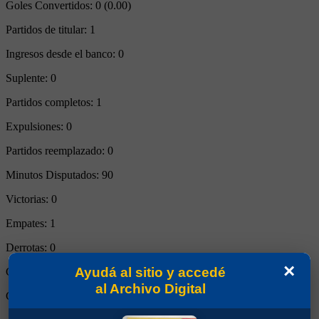
Goles Convertidos:
0 (0.00)
Partidos de titular:
1
Ingresos desde el banco:
0
Suplente:
0
Partidos completos:
1
Expulsiones:
0
Partidos reemplazado:
0
Minutos Disputados:
90
Victorias:
0
Empates:
1
Derrotas:
0
×
Ayudá al sitio y accedé
Goles de Boca:
2
al Archivo Digital
Goles rivales:
2