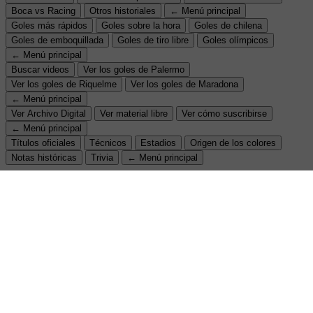
Boca vs Racing
Otros historiales
← Menú principal
Goles más rápidos
Goles sobre la hora
Goles de chilena
Goles de emboquillada
Goles de tiro libre
Goles olímpicos
← Menú principal
Buscar videos
Ver los goles de Palermo
Ver los goles de Riquelme
Ver los goles de Maradona
← Menú principal
Ver Archivo Digital
Ver material libre
Ver cómo suscribirse
← Menú principal
Títulos oficiales
Técnicos
Estadios
Origen de los colores
Notas históricas
Trivia
← Menú principal