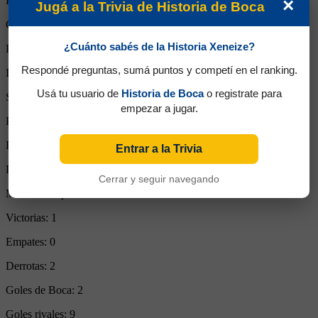
Partidos Jugados:
3
×
Jugá a la Trivia de Historia de Boca
Goles Convertidos:
0 (0.00)
¿Cuánto sabés de la Historia Xeneize?
Partidos de titular:
2
Respondé preguntas, sumá puntos y competí en el ranking.
Ingresos desde el banco:
1
Usá tu usuario de
Historia de Boca
o registrate para
Suplente:
0
empezar a jugar.
Partidos completos:
1
Expulsiones:
0
Entrar a la Trivia
Partidos reemplazado:
1
Cerrar y seguir navegando
Minutos Disputados:
160
Victorias:
1
Empates:
0
Derrotas:
2
Goles de Boca:
2
Goles rivales:
9