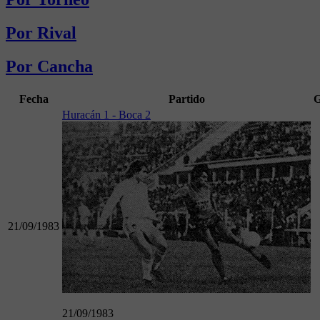
Por Rival
Por Cancha
Fecha
Partido
G
Huracán 1 - Boca 2
21/09/1983
21/09/1983