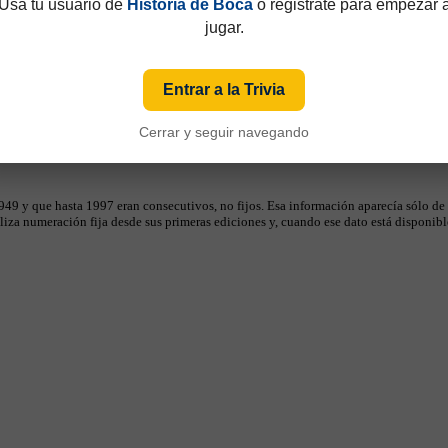
Usá tu usuario de
Historia de Boca
o registrate para empezar 
jugar.
Entrar a la Trivia
Cerrar y seguir navegando
49 y que hasta 1997 eran consecutivos, no fijos. Esa información aparecía sólo de
iza numeración fija desde sus primeras ediciones y, cuando ese dato está disponible