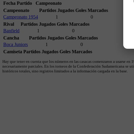
Fecha
Partido
Campeonato
Campeonato
Partidos Jugados
Goles Marcados
Campeonato 1954
1
0
Rival
Partidos Jugados
Goles Marcados
Banfield
1
0
Cancha
Partidos Jugados
Goles Marcados
Boca Juniors
1
0
Camiseta
Partidos Jugados
Goles Marcados
Hay que tener en cuenta que los números en las casacas comenzaron a usarse en 19
necesariamente parciales. En los torneos de la Confederación Sudamericana se util
históricos totales, sino registros limitados a la información cargada en la base.