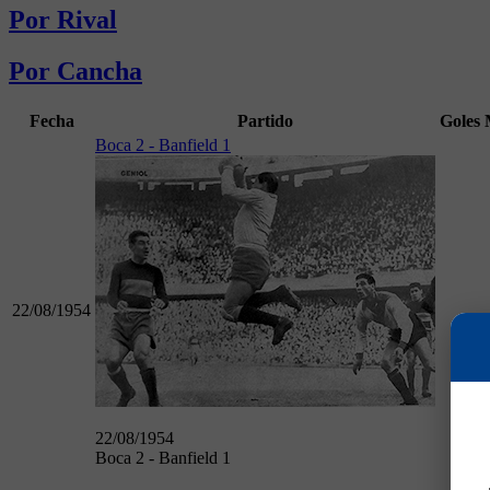
Por Rival
Por Cancha
Fecha
Partido
Goles
Boca 2 - Banfield 1
22/08/1954
22/08/1954
Boca 2 - Banfield 1