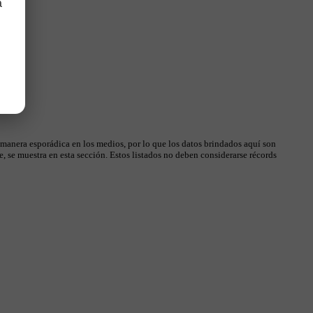
a
 manera esporádica en los medios, por lo que los datos brindados aquí son
, se muestra en esta sección. Estos listados no deben considerarse récords