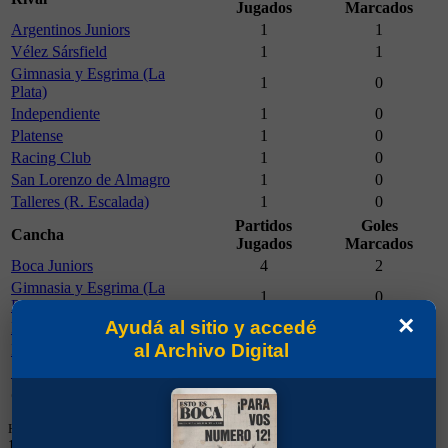
Jugados
Marcados
Argentinos Juniors
1
1
Vélez Sársfield
1
1
Gimnasia y Esgrima (La
1
0
Plata)
Independiente
1
0
Platense
1
0
Racing Club
1
0
San Lorenzo de Almagro
1
0
Talleres (R. Escalada)
1
0
Partidos
Goles
Cancha
Jugados
Marcados
Boca Juniors
4
2
Gimnasia y Esgrima (La
1
0
Plata)
×
Ayudá al sitio y accedé
Platense
1
0
al Archivo Digital
Racing Club
1
0
San Lorenzo de Almagro
1
0
Camiseta
Partidos Jugados
Goles Marcados
Hay que tener en cuenta que los números en las casacas comenzaron a usarse en
1949 y que hasta 1997 eran consecutivos, no fijos. Esa información aparecía