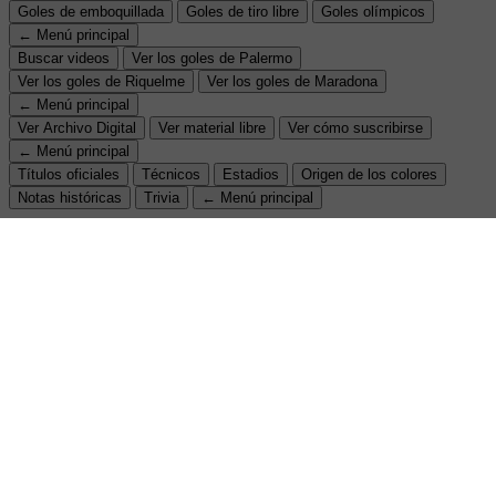
Goles de emboquillada
Goles de tiro libre
Goles olímpicos
← Menú principal
Buscar videos
Ver los goles de Palermo
Ver los goles de Riquelme
Ver los goles de Maradona
← Menú principal
Ver Archivo Digital
Ver material libre
Ver cómo suscribirse
← Menú principal
Títulos oficiales
Técnicos
Estadios
Origen de los colores
Notas históricas
Trivia
← Menú principal