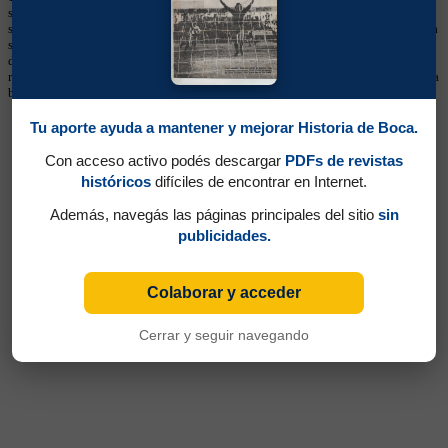
sólo de manera esporádica en los medios, por lo que los datos brindados aquí
son necesariamente parciales. En los torneos de la Confederación Sudamericana
se utiliza numeración fija desde sus primeras ediciones y, cuando ese dato está
disponible, se muestra en esta sección. Estos listados no deben considerarse
récords históricos totales, sino registros limitados a la información cargada en la
base.
Tu aporte ayuda a mantener y mejorar Historia de Boca.
Con acceso activo podés descargar
PDFs de revistas
históricos
difíciles de encontrar en Internet.
Además, navegás las páginas principales del sitio
sin
publicidades.
Colaborar y acceder
Cerrar y seguir navegando