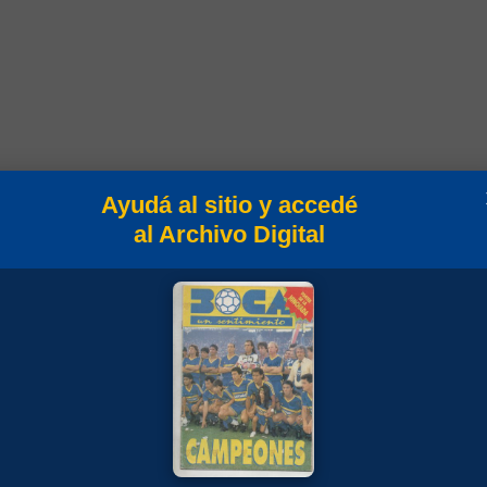
Ayudá al sitio y accedé
Min
Campeonato
al Archivo Digital
45
Torneo Nacional 1978