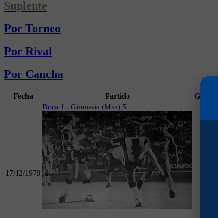
Suplente
Por Torneo
Por Rival
Por Cancha
Fecha
Partido
Goles
Boca 1 - Gimnasia (Mza) 5
17/12/1978