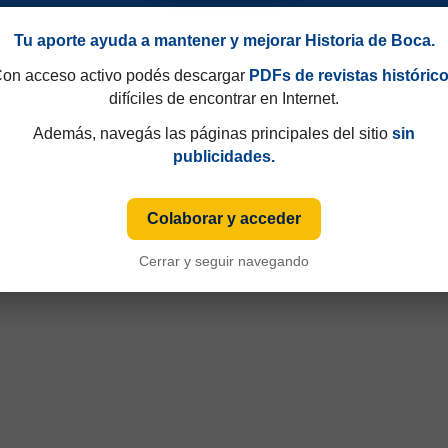
Tu aporte ayuda a mantener y mejorar Historia de Boca.
on acceso activo podés descargar
PDFs de revistas históric
difíciles de encontrar en Internet.
Además, navegás las páginas principales del sitio
sin
publicidades.
Colaborar y acceder
Cerrar y seguir navegando
49 y que hasta 1997 eran consecutivos, no fijos. Esa información aparecía sólo de
iza numeración fija desde sus primeras ediciones y, cuando ese dato está disponible