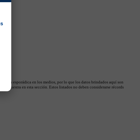
os
 manera esporádica en los medios, por lo que los datos brindados aquí son
, se muestra en esta sección. Estos listados no deben considerarse récords