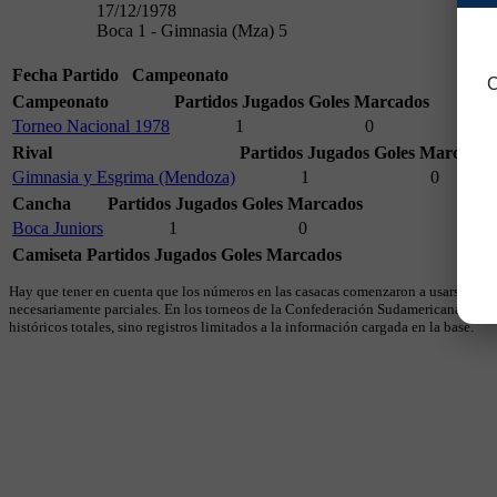
17/12/1978
Boca 1 - Gimnasia (Mza) 5
Fecha
Partido
Campeonato
C
Campeonato
Partidos Jugados
Goles Marcados
Torneo Nacional 1978
1
0
Rival
Partidos Jugados
Goles Marcados
Gimnasia y Esgrima (Mendoza)
1
0
Cancha
Partidos Jugados
Goles Marcados
Boca Juniors
1
0
Camiseta
Partidos Jugados
Goles Marcados
Hay que tener en cuenta que los números en las casacas comenzaron a usarse en 19
necesariamente parciales. En los torneos de la Confederación Sudamericana se util
históricos totales, sino registros limitados a la información cargada en la base.