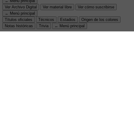
← Menú principal
Ver Archivo Digital
Ver material libre
Ver cómo suscribirse
← Menú principal
Títulos oficiales
Técnicos
Estadios
Origen de los colores
Notas históricas
Trivia
← Menú principal