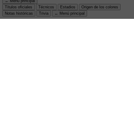
← Menú principal
Títulos oficiales
Técnicos
Estadios
Origen de los colores
Notas históricas
Trivia
← Menú principal