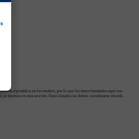
os
 manera esporádica en los medios, por lo que los datos brindados aquí son
, se muestra en esta sección. Estos listados no deben considerarse récords