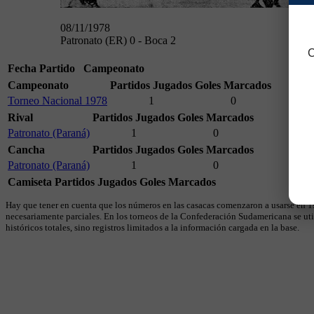
08/11/1978
Patronato (ER) 0 - Boca 2
C
Fecha
Partido
Campeonato
Campeonato
Partidos Jugados
Goles Marcados
Torneo Nacional 1978
1
0
Rival
Partidos Jugados
Goles Marcados
Patronato (Paraná)
1
0
Cancha
Partidos Jugados
Goles Marcados
Patronato (Paraná)
1
0
Camiseta
Partidos Jugados
Goles Marcados
Hay que tener en cuenta que los números en las casacas comenzaron a usarse en 19
necesariamente parciales. En los torneos de la Confederación Sudamericana se util
históricos totales, sino registros limitados a la información cargada en la base.