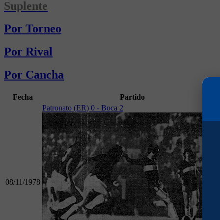
Suplente
Por Torneo
Por Rival
Por Cancha
Fecha
Partido
Patronato (ER) 0 - Boca 2
08/11/1978