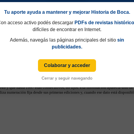
Tu aporte ayuda a mantener y mejorar Historia de Boca.
on acceso activo podés descargar
PDFs de revistas históric
difíciles de encontrar en Internet.
Además, navegás las páginas principales del sitio
sin
publicidades.
Colaborar y acceder
Cerrar y seguir navegando
49 y que hasta 1997 eran consecutivos, no fijos. Esa información aparecía sólo de
iza numeración fija desde sus primeras ediciones y, cuando ese dato está disponible