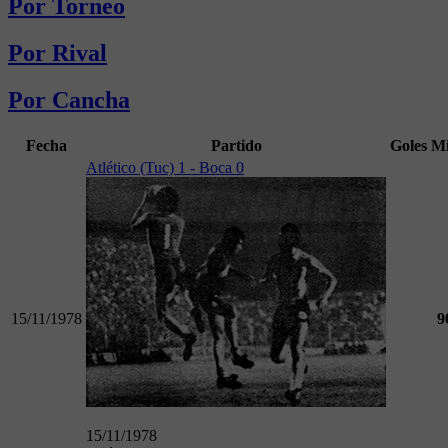
Por Torneo
Por Rival
Por Cancha
Fecha
Partido
Goles
M
Atlético (Tuc) 1 - Boca 0
15/11/1978
9
15/11/1978