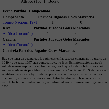
Atlético (Tuc) 1 - Boca 0
Fecha
Partido
Campeonato
Campeonato
Partidos Jugados
Goles Marcados
Torneo Nacional 1978
1
0
Rival
Partidos Jugados
Goles Marcados
Atlético (Tucumán)
1
0
Cancha
Partidos Jugados
Goles Marcados
Atlético (Tucumán)
1
0
Camiseta
Partidos Jugados
Goles Marcados
Hay que tener en cuenta que los números en las casacas comenzaron a usarse en
1949 y que hasta 1997 eran consecutivos, no fijos. Esa información aparecía
sólo de manera esporádica en los medios, por lo que los datos brindados aquí
son necesariamente parciales. En los torneos de la Confederación Sudamericana
se utiliza numeración fija desde sus primeras ediciones y, cuando ese dato está
disponible, se muestra en esta sección. Estos listados no deben considerarse
récords históricos totales, sino registros limitados a la información cargada en la
base.