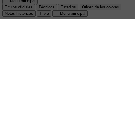
← Menú principal
Títulos oficiales
Técnicos
Estadios
Origen de los colores
Notas históricas
Trivia
← Menú principal