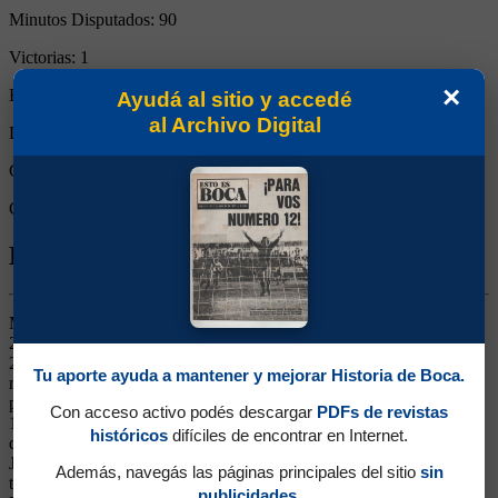
Minutos Disputados:
90
Victorias:
1
×
Empates:
0
Ayudá al sitio y accedé
al Archivo Digital
Derrotas:
0
Goles de Boca:
4
Goles rivales:
0
Biografía de José María Calvo
Marcador de Punta. Ganó 12 títulos (Aperturas 2000, 2003, 2005 y
2008, Clausura 2006, Libertadores 2001 y 2003, Intercontinental
2003, Sudamericanas 2004 y 2005, Recopas 2005 y 2006), en la
Tu aporte ayuda a mantener y mejorar Historia de Boca.
mayoría como integrante del plantel, pero siempre siendo alternativa
para jugar. Surgido de las Inferiores, llegó al club en infantiles en
Con acceso activo podés descargar
PDFs de revistas
1992, fue volante por izquierda y luego lateral por ese sector, hasta
históricos
difíciles de encontrar en Internet.
que Bianchi lo empezó a utilizar como lateral derecho en Primera.
Jugador ordenado, con buena proyección, se vio opacado por la
Además, navegás las páginas principales del sitio
sin
titularidad de Ibarra. A comienzos de 2007 se fue al Gimnastic de
publicidades.