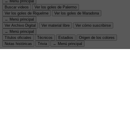
← Menú principal
Buscar videos
Ver los goles de Palermo
Ver los goles de Riquelme
Ver los goles de Maradona
← Menú principal
Ver Archivo Digital
Ver material libre
Ver cómo suscribirse
← Menú principal
Títulos oficiales
Técnicos
Estadios
Origen de los colores
Notas históricas
Trivia
← Menú principal