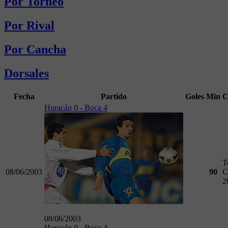
Por Torneo
Por Rival
Por Cancha
Dorsales
Fecha
Partido
Goles
Min
C
Huracán 0 - Boca 4
T
08/06/2003
90
C
2
08/06/2003
Huracán 0 - Boca 4