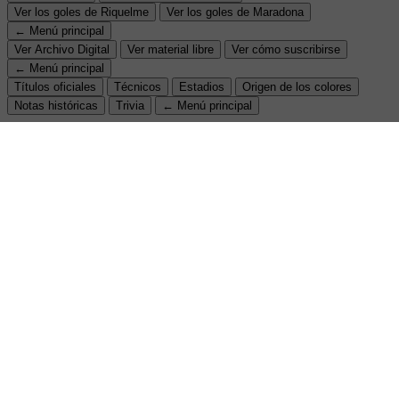
Ver los goles de Riquelme
Ver los goles de Maradona
← Menú principal
Ver Archivo Digital
Ver material libre
Ver cómo suscribirse
← Menú principal
Títulos oficiales
Técnicos
Estadios
Origen de los colores
Notas históricas
Trivia
← Menú principal