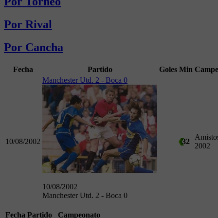
Por Torneo
Por Rival
Por Cancha
Fecha
Partido
Goles
Min
Campe
Manchester Utd. 2 - Boca 0
Amisto
10/08/2002
32
2002
10/08/2002
Manchester Utd. 2 - Boca 0
Fecha
Partido
Campeonato