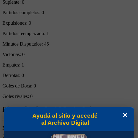
Suplente:
0
Partidos completos:
0
Expulsiones:
0
Partidos reemplazado:
1
Minutos Disputados:
45
Victorias:
0
Empates:
1
Derrotas:
0
Goles de Boca:
0
Goles rivales:
0
Biografía de José María Calvo
×
Ayudá al sitio y accedé
al Archivo Digital
Marcador de Punta. Ganó 12 títulos (Aperturas 2000, 2003, 2005 y
2008, Clausura 2006, Libertadores 2001 y 2003, Intercontinental