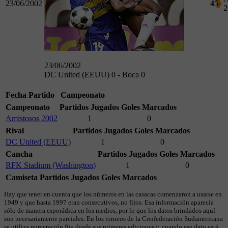
23/06/2002
45
2
23/06/2002
DC United (EEUU) 0 - Boca 0
Fecha
Partido
Campeonato
Campeonato
Partidos Jugados
Goles Marcados
Amistosos 2002
1
0
Rival
Partidos Jugados
Goles Marcados
DC United (EEUU)
1
0
Cancha
Partidos Jugados
Goles Marcados
RFK Stadium (Washington)
1
0
Camiseta
Partidos Jugados
Goles Marcados
Hay que tener en cuenta que los números en las casacas comenzaron a usarse en
1949 y que hasta 1997 eran consecutivos, no fijos. Esa información aparecía
sólo de manera esporádica en los medios, por lo que los datos brindados aquí
son necesariamente parciales. En los torneos de la Confederación Sudamericana
se utiliza numeración fija desde sus primeras ediciones y, cuando ese dato está