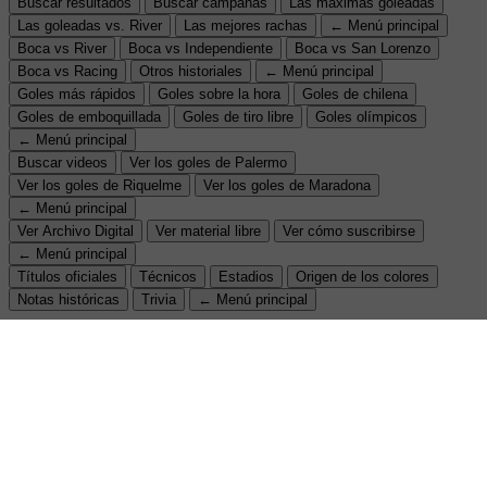
Buscar resultados
Buscar campañas
Las máximas goleadas
Las goleadas vs. River
Las mejores rachas
← Menú principal
Boca vs River
Boca vs Independiente
Boca vs San Lorenzo
Boca vs Racing
Otros historiales
← Menú principal
Goles más rápidos
Goles sobre la hora
Goles de chilena
Goles de emboquillada
Goles de tiro libre
Goles olímpicos
← Menú principal
Buscar videos
Ver los goles de Palermo
Ver los goles de Riquelme
Ver los goles de Maradona
← Menú principal
Ver Archivo Digital
Ver material libre
Ver cómo suscribirse
← Menú principal
Títulos oficiales
Técnicos
Estadios
Origen de los colores
Notas históricas
Trivia
← Menú principal