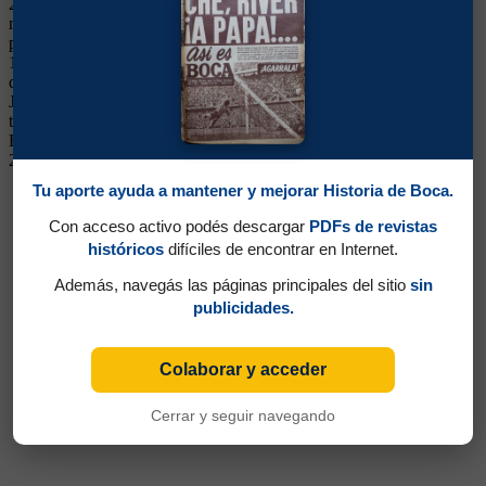
2003, Sudamericanas 2004 y 2005, Recopas 2005 y 2006), en la
mayoría como integrante del plantel, pero siempre siendo alternativa
para jugar. Surgido de las Inferiores, llegó al club en infantiles en
1992, fue volante por izquierda y luego lateral por ese sector, hasta
que Bianchi lo empezó a utilizar como lateral derecho en Primera.
Jugador ordenado, con buena proyección, se vio opacado por la
titularidad de Ibarra. A comienzos de 2007 se fue al Gimnastic de
España y luego al Recreativo de Huelva. Regresó a mediados del
2008.
Tu aporte ayuda a mantener y mejorar Historia de Boca.
Con acceso activo podés descargar
PDFs de revistas
históricos
difíciles de encontrar en Internet.
Además, navegás las páginas principales del sitio
sin
publicidades.
Colaborar y acceder
Cerrar y seguir navegando