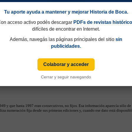
Tu aporte ayuda a mantener y mejorar Historia de Boca.
on acceso activo podés descargar
PDFs de revistas históric
difíciles de encontrar en Internet.
Además, navegás las páginas principales del sitio
sin
publicidades.
Colaborar y acceder
Cerrar y seguir navegando
49 y que hasta 1997 eran consecutivos, no fijos. Esa información aparecía sólo de
iza numeración fija desde sus primeras ediciones y, cuando ese dato está disponible