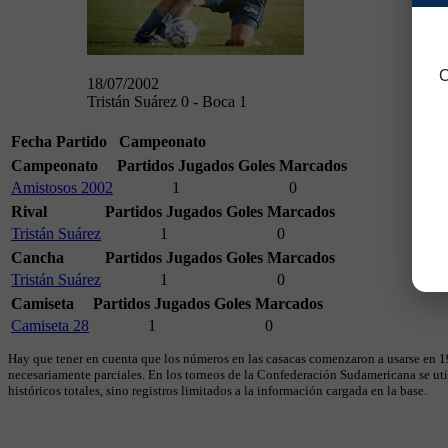
C
18/07/2002
Tristán Suárez 0 - Boca 1
Fecha
Partido
Campeonato
Campeonato
Partidos Jugados
Goles Marcados
Amistosos 2002
1
0
Rival
Partidos Jugados
Goles Marcados
Tristán Suárez
1
0
Cancha
Partidos Jugados
Goles Marcados
Tristán Suárez
1
0
Camiseta
Partidos Jugados
Goles Marcados
Camiseta 28
1
0
Hay que tener en cuenta que los números en las casacas comenzaron a usarse en 19
necesariamente parciales. En los torneos de la Confederación Sudamericana se util
históricos totales, sino registros limitados a la información cargada en la base.