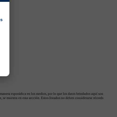
os
 manera esporádica en los medios, por lo que los datos brindados aquí son
, se muestra en esta sección. Estos listados no deben considerarse récords