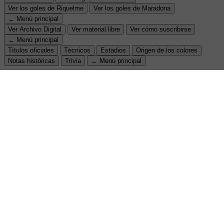
Ver los goles de Riquelme
Ver los goles de Maradona
← Menú principal
Ver Archivo Digital
Ver material libre
Ver cómo suscribirse
← Menú principal
Títulos oficiales
Técnicos
Estadios
Origen de los colores
Notas históricas
Trivia
← Menú principal