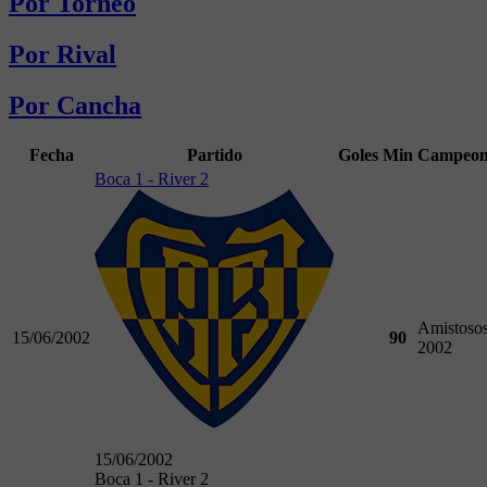
Por Torneo
Por Rival
Por Cancha
Fecha
Partido
Goles
Min
Campeon
Boca 1 - River 2
Amistoso
15/06/2002
90
2002
15/06/2002
Boca 1 - River 2