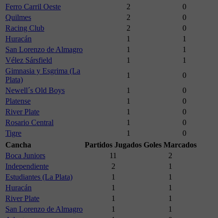
Ferro Carril Oeste
2
0
Quilmes
2
0
Racing Club
2
0
Huracán
1
1
San Lorenzo de Almagro
1
1
Vélez Sársfield
1
1
Gimnasia y Esgrima (La
1
0
Plata)
Newell´s Old Boys
1
0
Platense
1
0
River Plate
1
0
Rosario Central
1
0
Tigre
1
0
Cancha
Partidos Jugados
Goles Marcados
Boca Juniors
11
2
Independiente
2
1
Estudiantes (La Plata)
1
1
Huracán
1
1
River Plate
1
1
San Lorenzo de Almagro
1
1