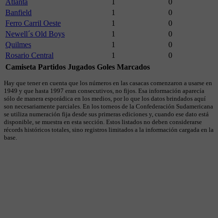
Atlanta
1
0
Banfield
1
0
Ferro Carril Oeste
1
0
Newell´s Old Boys
1
0
Quilmes
1
0
Rosario Central
1
0
Camiseta
Partidos Jugados
Goles Marcados
Hay que tener en cuenta que los números en las casacas comenzaron a usarse en
1949 y que hasta 1997 eran consecutivos, no fijos. Esa información aparecía
sólo de manera esporádica en los medios, por lo que los datos brindados aquí
son necesariamente parciales. En los torneos de la Confederación Sudamericana
se utiliza numeración fija desde sus primeras ediciones y, cuando ese dato está
disponible, se muestra en esta sección. Estos listados no deben considerarse
récords históricos totales, sino registros limitados a la información cargada en la
base.