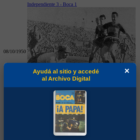
Independiente 3 - Boca 1
08/10/1950
×
Ayudá al sitio y accedé
al Archivo Digital
08/10/1950
Independiente 3 - Boca 1
Boca 1 - River 2