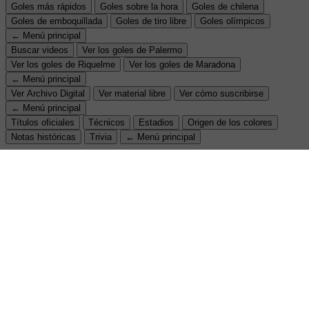
Goles más rápidos
Goles sobre la hora
Goles de chilena
Goles de emboquillada
Goles de tiro libre
Goles olímpicos
← Menú principal
Buscar videos
Ver los goles de Palermo
Ver los goles de Riquelme
Ver los goles de Maradona
← Menú principal
Ver Archivo Digital
Ver material libre
Ver cómo suscribirse
← Menú principal
Títulos oficiales
Técnicos
Estadios
Origen de los colores
Notas históricas
Trivia
← Menú principal