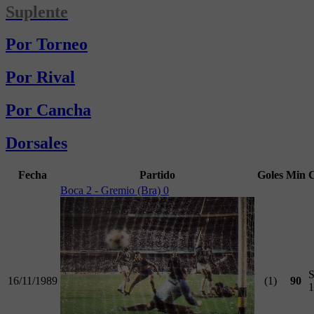
Suplente
Por Torneo
Por Rival
Por Cancha
Dorsales
Fecha
Partido
Goles
Min
Boca 2 - Gremio (Bra) 0
S
16/11/1989
(1)
90
1