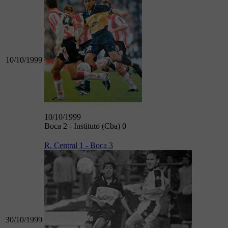
10/10/1999
10/10/1999
Boca 2 - Instituto (Cba) 0
R. Central 1 - Boca 3
30/10/1999