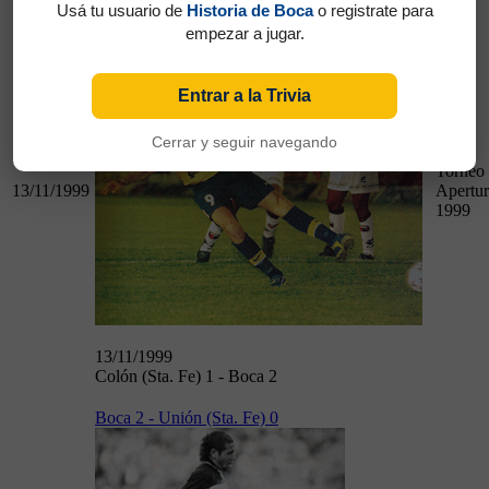
Usá tu usuario de
Historia de Boca
o registrate para
empezar a jugar.
Entrar a la Trivia
Cerrar y seguir navegando
Torneo
13/11/1999
Apertur
1999
13/11/1999
Colón (Sta. Fe) 1 - Boca 2
Boca 2 - Unión (Sta. Fe) 0