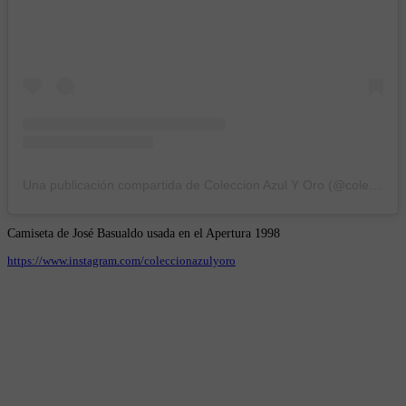
Una publicación compartida de Coleccion Azul Y Oro (@coleccionazulyoro)
Camiseta de José Basualdo usada en el Apertura 1998
https://www.instagram.com/coleccionazulyoro