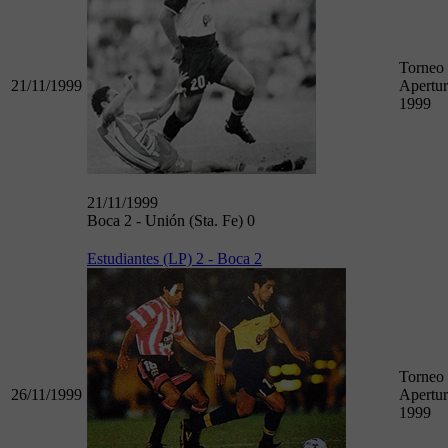
Torneo
21/11/1999
Apertur
1999
21/11/1999
Boca 2 - Unión (Sta. Fe) 0
Estudiantes (LP) 2 - Boca 2
Torneo
26/11/1999
Apertur
1999