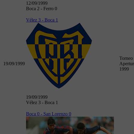
12/09/1999
Boca 2 - Ferro 0
Vélez 3 - Boca 1
Torneo
19/09/1999
Apertur
1999
19/09/1999
Vélez 3 - Boca 1
Boca 0 - San Lorenzo 0