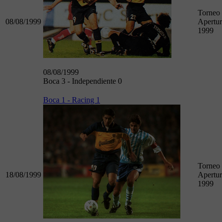
Torneo
08/08/1999
Apertur
1999
08/08/1999
Boca 3 - Independiente 0
Boca 1 - Racing 1
Torneo
18/08/1999
Apertur
1999