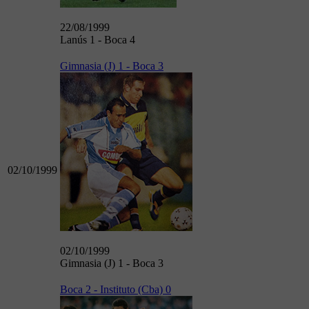
22/08/1999
Lanús 1 - Boca 4
Gimnasia (J) 1 - Boca 3
02/10/1999
02/10/1999
Gimnasia (J) 1 - Boca 3
Boca 2 - Instituto (Cba) 0