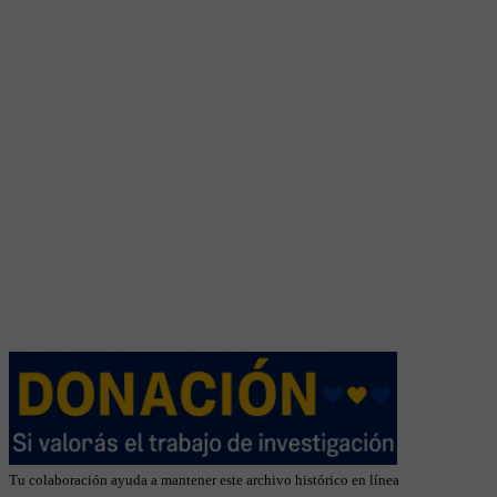
Tu colaboración ayuda a mantener este archivo histórico en línea