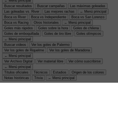
← Menú principal
Buscar resultados
Buscar campañas
Las máximas goleadas
Las goleadas vs. River
Las mejores rachas
← Menú principal
Boca vs River
Boca vs Independiente
Boca vs San Lorenzo
Boca vs Racing
Otros historiales
← Menú principal
Goles más rápidos
Goles sobre la hora
Goles de chilena
Goles de emboquillada
Goles de tiro libre
Goles olímpicos
← Menú principal
Buscar videos
Ver los goles de Palermo
Ver los goles de Riquelme
Ver los goles de Maradona
← Menú principal
Ver Archivo Digital
Ver material libre
Ver cómo suscribirse
← Menú principal
Títulos oficiales
Técnicos
Estadios
Origen de los colores
Notas históricas
Trivia
← Menú principal