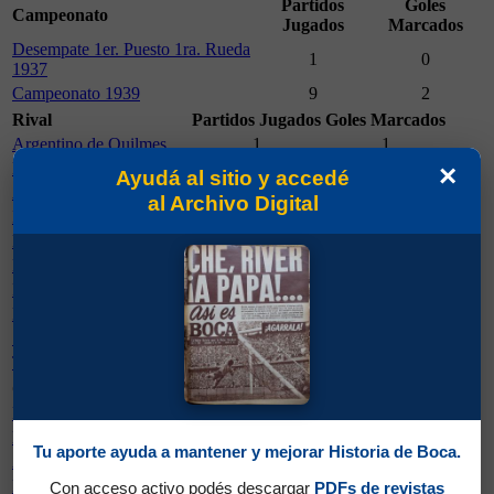
Partidos
Goles
Campeonato
Jugados
Marcados
Desempate 1er. Puesto 1ra. Rueda
1
0
1937
Campeonato 1939
9
2
Rival
Partidos Jugados
Goles Marcados
Argentino de Quilmes
1
1
Estudiantes (La Plata)
1
1
×
Ayudá al sitio y accedé
Atlanta
1
0
al Archivo Digital
Independiente
1
0
Newell´s Old Boys
1
0
Platense
1
0
River Plate
1
0
Rosario Central
1
0
San Lorenzo de Almagro
1
0
Tigre
1
0
Cancha
Partidos Jugados
Goles Marcados
Ferro Carril Oeste
4
1
Lanús
1
1
Tu aporte ayuda a mantener y mejorar Historia de Boca.
Atlanta
1
0
Newell´s Old Boys
1
0
Con acceso activo podés descargar
PDFs de revistas