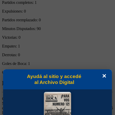
Partidos completos:
1
Expulsiones:
0
Partidos reemplazado:
0
Minutos Disputados:
90
Victorias:
0
Empates:
1
Derrotas:
0
Goles de Boca:
1
Goles rivales:
1
×
Ayudá al sitio y accedé
al Archivo Digital
Biografía de José Francisco Sasía
Centrodelantero. Llegó de Defensor Sporting, luego de ganar el
Sudamericano con la selección Uruguaya en 1959. No pudo lograr
continuidad. Siguió su carrera en Peñarol y Rosario Central. Disputó
los mundiales de 1962 y 1966 para Uruguay.