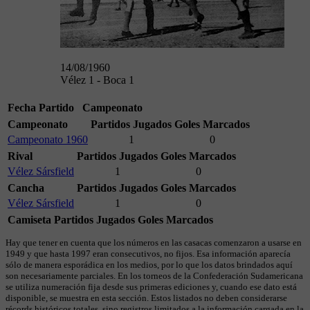
14/08/1960
Vélez 1 - Boca 1
Fecha
Partido
Campeonato
Campeonato
Partidos Jugados
Goles Marcados
Campeonato 1960
1
0
Rival
Partidos Jugados
Goles Marcados
Vélez Sársfield
1
0
Cancha
Partidos Jugados
Goles Marcados
Vélez Sársfield
1
0
Camiseta
Partidos Jugados
Goles Marcados
Hay que tener en cuenta que los números en las casacas comenzaron a usarse en
1949 y que hasta 1997 eran consecutivos, no fijos. Esa información aparecía
sólo de manera esporádica en los medios, por lo que los datos brindados aquí
son necesariamente parciales. En los torneos de la Confederación Sudamericana
se utiliza numeración fija desde sus primeras ediciones y, cuando ese dato está
disponible, se muestra en esta sección. Estos listados no deben considerarse
récords históricos totales, sino registros limitados a la información cargada en la