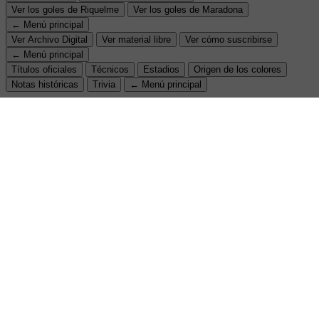
Ver los goles de Riquelme
Ver los goles de Maradona
← Menú principal
Ver Archivo Digital
Ver material libre
Ver cómo suscribirse
← Menú principal
Títulos oficiales
Técnicos
Estadios
Origen de los colores
Notas históricas
Trivia
← Menú principal