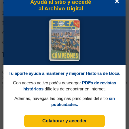
×
Ayudá al sitio y accedé
Victorias:
1
al Archivo Digital
Empates:
0
Derrotas:
0
Goles de Boca:
2
Goles rivales:
1
Biografía de José Francisco Sasía
Centrodelantero. Llegó de Defensor Sporting, luego de ganar el
Tu aporte ayuda a mantener y mejorar Historia de Boca.
Sudamericano con la selección Uruguaya en 1959. No pudo lograr
continuidad. Siguió su carrera en Peñarol y Rosario Central. Disputó
Con acceso activo podés descargar
PDFs de revistas
los mundiales de 1962 y 1966 para Uruguay.
históricos
difíciles de encontrar en Internet.
Además, navegás las páginas principales del sitio
sin
publicidades.
Colaborar y acceder