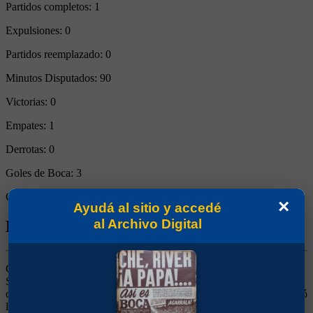
Partidos completos:
1
Expulsiones:
0
Partidos reemplazado:
0
Minutos Disputados:
90
Victorias:
0
Empates:
1
Derrotas:
0
Goles de Boca:
3
Goles rivales:
3
×
Ayudá al sitio y accedé
al Archivo Digital
Biografía de José Francisco Sasía
Centrodelantero. Llegó de Defensor Sporting, luego de ganar el
Sudamericano con la selección Uruguaya en 1959. No pudo lograr
continuidad. Siguió su carrera en Peñarol y Rosario Central. Disputó
los mundiales de 1962 y 1966 para Uruguay.