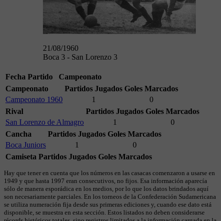
21/08/1960
Boca 3 - San Lorenzo 3
Fecha
Partido
Campeonato
Campeonato
Partidos Jugados
Goles Marcados
Campeonato 1960
1
0
Rival
Partidos Jugados
Goles Marcados
San Lorenzo de Almagro
1
0
Cancha
Partidos Jugados
Goles Marcados
Boca Juniors
1
0
Camiseta
Partidos Jugados
Goles Marcados
Hay que tener en cuenta que los números en las casacas comenzaron a usarse en
1949 y que hasta 1997 eran consecutivos, no fijos. Esa información aparecía
sólo de manera esporádica en los medios, por lo que los datos brindados aquí
son necesariamente parciales. En los torneos de la Confederación Sudamericana
se utiliza numeración fija desde sus primeras ediciones y, cuando ese dato está
disponible, se muestra en esta sección. Estos listados no deben considerarse
récords históricos totales, sino registros limitados a la información cargada en la