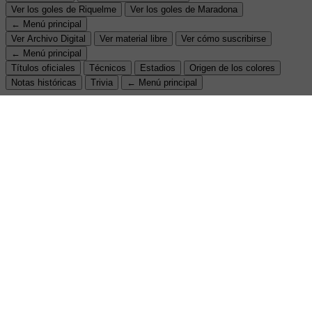
Ver los goles de Riquelme
Ver los goles de Maradona
← Menú principal
Ver Archivo Digital
Ver material libre
Ver cómo suscribirse
← Menú principal
Títulos oficiales
Técnicos
Estadios
Origen de los colores
Notas históricas
Trivia
← Menú principal