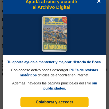
×
Ayudá al sitio y accedé
Victorias:
0
al Archivo Digital
Empates:
1
Derrotas:
0
Goles de Boca:
0
Goles rivales:
0
Biografía de José Francisco Sasía
Centrodelantero. Llegó de Defensor Sporting, luego de ganar el
Tu aporte ayuda a mantener y mejorar Historia de Boca.
Sudamericano con la selección Uruguaya en 1959. No pudo lograr
continuidad. Siguió su carrera en Peñarol y Rosario Central. Disputó
Con acceso activo podés descargar
PDFs de revistas
los mundiales de 1962 y 1966 para Uruguay.
históricos
difíciles de encontrar en Internet.
Además, navegás las páginas principales del sitio
sin
publicidades.
Colaborar y acceder