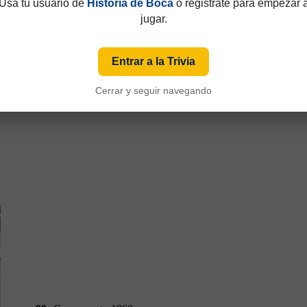
Usá tu usuario de
Historia de Boca
o registrate para empezar 
jugar.
Entrar a la Trivia
(2)
90
Campeonato 1960
Cerrar y seguir navegando