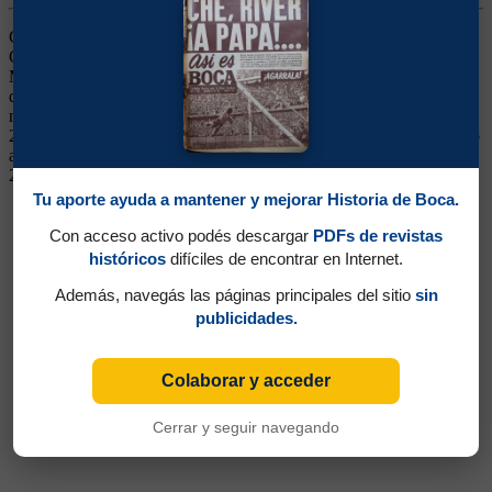
Ganó 5 títulos (Superliga 2019/2020, Copa Diego Maradona 2020,
Copa Argentina 2021, Copa Liga Profesional y Campeonato 2022).
Mediocampista. Jugó en Deportivo Pereira y en Atlético Nacional
de Medellín. Arribó a Boca en enero de 2019. Fue de menor a
mayor, hasta tener un nivel destacado en la obtención del título de
2020. Luego decayó. Continuó en Giresunspor de Turquía. Regresó
a mediados de 2023. Se fue a Nacional de Medellín en junio de
2024
Tu aporte ayuda a mantener y mejorar Historia de Boca.
Con acceso activo podés descargar
PDFs de revistas
históricos
difíciles de encontrar en Internet.
Además, navegás las páginas principales del sitio
sin
publicidades.
Colaborar y acceder
Cerrar y seguir navegando