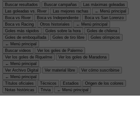
Buscar resultados
Buscar campañas
Las máximas goleadas
Las goleadas vs. River
Las mejores rachas
← Menú principal
Boca vs River
Boca vs Independiente
Boca vs San Lorenzo
Boca vs Racing
Otros historiales
← Menú principal
Goles más rápidos
Goles sobre la hora
Goles de chilena
Goles de emboquillada
Goles de tiro libre
Goles olímpicos
← Menú principal
Buscar videos
Ver los goles de Palermo
Ver los goles de Riquelme
Ver los goles de Maradona
← Menú principal
Ver Archivo Digital
Ver material libre
Ver cómo suscribirse
← Menú principal
Títulos oficiales
Técnicos
Estadios
Origen de los colores
Notas históricas
Trivia
← Menú principal