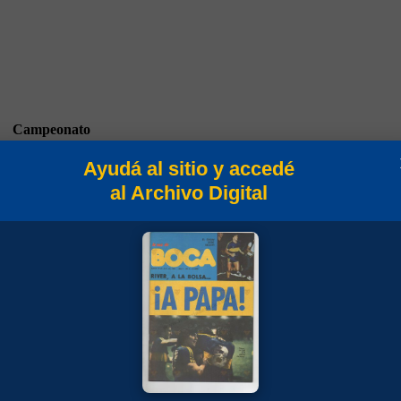
Campeonato
Ayudá al sitio y accedé
al Archivo Digital
Campeonato 2021