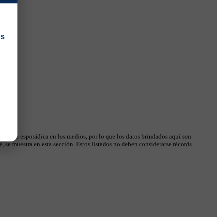
os
 manera esporádica en los medios, por lo que los datos brindados aquí son
, se muestra en esta sección. Estos listados no deben considerarse récords