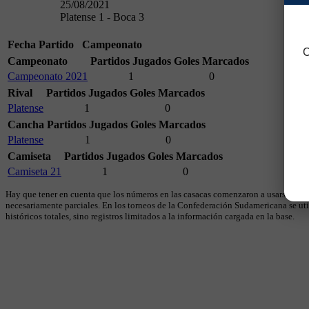
25/08/2021
Platense 1 - Boca 3
Fecha
Partido
Campeonato
C
Campeonato
Partidos Jugados
Goles Marcados
Campeonato 2021
1
0
Rival
Partidos Jugados
Goles Marcados
Platense
1
0
Cancha
Partidos Jugados
Goles Marcados
Platense
1
0
Camiseta
Partidos Jugados
Goles Marcados
Camiseta 21
1
0
Hay que tener en cuenta que los números en las casacas comenzaron a usarse en 19
necesariamente parciales. En los torneos de la Confederación Sudamericana se util
históricos totales, sino registros limitados a la información cargada en la base.