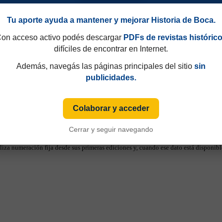
Tu aporte ayuda a mantener y mejorar Historia de Boca.
on acceso activo podés descargar
PDFs de revistas históric
difíciles de encontrar en Internet.
Además, navegás las páginas principales del sitio
sin
publicidades.
Colaborar y acceder
Cerrar y seguir navegando
49 y que hasta 1997 eran consecutivos, no fijos. Esa información aparecía sólo de
iza numeración fija desde sus primeras ediciones y, cuando ese dato está disponible