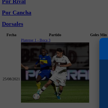
Por Rival
Por Cancha
Dorsales
Fecha
Partido
Goles
Min
Platense 1 - Boca 3
25/08/2021
2