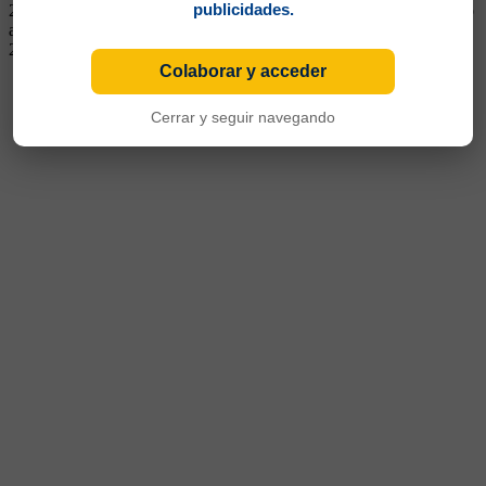
publicidades.
2020. Luego decayó. Continuó en Giresunspor de Turquía. Regresó
a mediados de 2023. Se fue a Nacional de Medellín en junio de
2024
Colaborar y acceder
Cerrar y seguir navegando