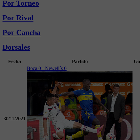
Por Torneo
Por Rival
Por Cancha
Dorsales
Fecha
Partido
Go
Boca 0 - Newell´s 0
30/11/2021