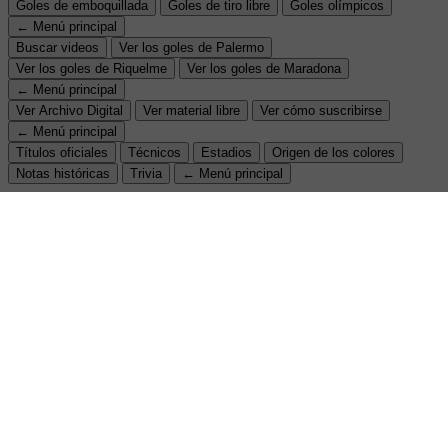
Goles de emboquillada
Goles de tiro libre
Goles olímpicos
← Menú principal
Buscar videos
Ver los goles de Palermo
Ver los goles de Riquelme
Ver los goles de Maradona
← Menú principal
Ver Archivo Digital
Ver material libre
Ver cómo suscribirse
← Menú principal
Títulos oficiales
Técnicos
Estadios
Origen de los colores
Notas históricas
Trivia
← Menú principal