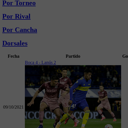
Por Torneo
Por Rival
Por Cancha
Dorsales
Fecha
Partido
Go
Boca 4 - Lanús 2
09/10/2021