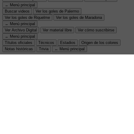
← Menú principal
Buscar videos
Ver los goles de Palermo
Ver los goles de Riquelme
Ver los goles de Maradona
← Menú principal
Ver Archivo Digital
Ver material libre
Ver cómo suscribirse
← Menú principal
Títulos oficiales
Técnicos
Estadios
Origen de los colores
Notas históricas
Trivia
← Menú principal