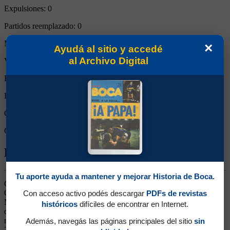
Expulsiones:
0
Partidos reemplazado:
0
Minutos Disputados:
90
×
Ayudá al sitio y accedé
al Archivo Digital
Victorias:
1
Empates:
0
Derrotas:
0
Goles de Boca:
4
Goles rivales:
2
Biografía de Jorman David Campuzano
Tu aporte ayuda a mantener y mejorar Historia de Boca.
Ganó 5 títulos (Superliga 2019/2020, Copa Diego Maradona 2020,
Copa Argentina 2021, Copa Liga Profesional y Campeonato 2022).
Con acceso activo podés descargar
PDFs de revistas
Mediocampista. Jugó en Deportivo Pereira y en Atlético Nacional
históricos
difíciles de encontrar en Internet.
de Medellín. Arribó a Boca en enero de 2019. Fue de menor a
mayor, hasta tener un nivel destacado en la obtención del título de
Además, navegás las páginas principales del sitio
sin
2020. Luego decayó. Continuó en Giresunspor de Turquía. Regresó