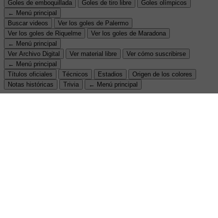
Goles de emboquillada
Goles de tiro libre
Goles olímpicos
← Menú principal
Buscar videos
Ver los goles de Palermo
Ver los goles de Riquelme
Ver los goles de Maradona
← Menú principal
Ver Archivo Digital
Ver material libre
Ver cómo suscribirse
← Menú principal
Títulos oficiales
Técnicos
Estadios
Origen de los colores
Notas históricas
Trivia
← Menú principal