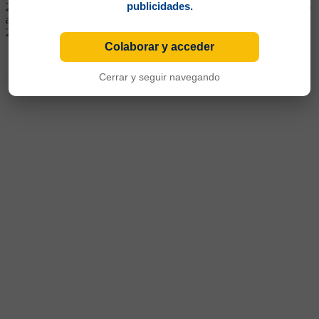
publicidades.
2020. Luego decayó. Continuó en Giresunspor de Turquía. Regresó
a mediados de 2023. Se fue a Nacional de Medellín en junio de
2024
Colaborar y acceder
Cerrar y seguir navegando