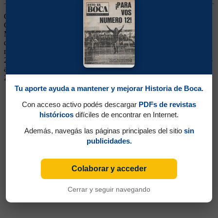
Ganó 5 títulos (Superliga 2019/2020, Copa Diego Maradona 2020,
Copa Argentina 2021, Copa Liga Profesional y Campeonato 2022).
Mediocampista. Jugó en Deportivo Pereira y en Atlético Nacional
de Medellín. Arribó a Boca en enero de 2019. Fue de menor a
mayor, hasta tener un nivel destacado en la obtención del título de
2020. Luego decayó. Continuó en Giresunspor de Turquía. Regresó
a mediados de 2023. Se fue a Nacional de Medellín en junio de
2024
Tu aporte ayuda a mantener y mejorar Historia de Boca.
Con acceso activo podés descargar
PDFs de revistas
históricos
difíciles de encontrar en Internet.
Además, navegás las páginas principales del sitio
sin
publicidades.
Colaborar y acceder
Cerrar y seguir navegando