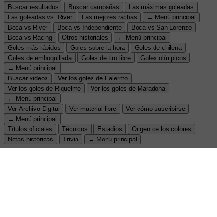
Buscar resultados
Buscar campañas
Las máximas goleadas
Las goleadas vs. River
Las mejores rachas
← Menú principal
Boca vs River
Boca vs Independiente
Boca vs San Lorenzo
Boca vs Racing
Otros historiales
← Menú principal
Goles más rápidos
Goles sobre la hora
Goles de chilena
Goles de emboquillada
Goles de tiro libre
Goles olímpicos
← Menú principal
Buscar videos
Ver los goles de Palermo
Ver los goles de Riquelme
Ver los goles de Maradona
← Menú principal
Ver Archivo Digital
Ver material libre
Ver cómo suscribirse
← Menú principal
Títulos oficiales
Técnicos
Estadios
Origen de los colores
Notas históricas
Trivia
← Menú principal