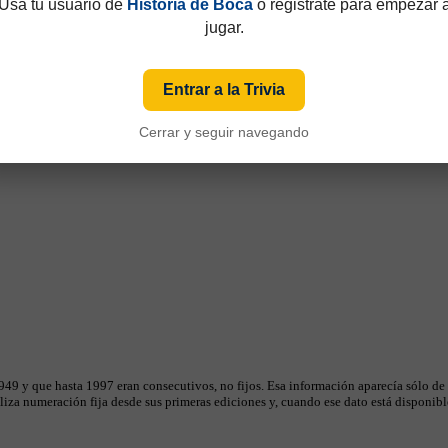
Usá tu usuario de
Historia de Boca
o registrate para empezar 
jugar.
Entrar a la Trivia
Cerrar y seguir navegando
49 y que hasta 1997 eran consecutivos, no fijos. Esa información aparecía sólo de
iza numeración fija desde sus primeras ediciones y, cuando ese dato está disponible