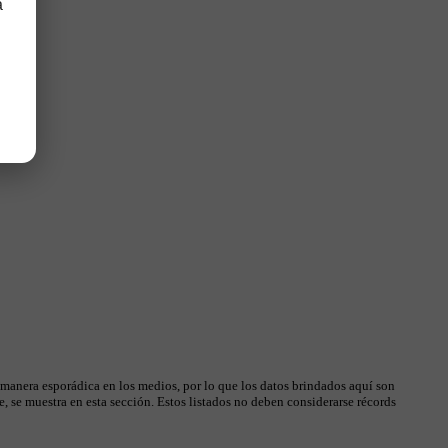
a
 manera esporádica en los medios, por lo que los datos brindados aquí son
, se muestra en esta sección. Estos listados no deben considerarse récords