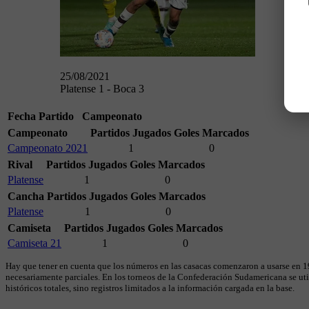
25/08/2021
Platense 1 - Boca 3
Fecha
Partido
Campeonato
Campeonato
Partidos Jugados
Goles Marcados
Campeonato 2021
1
0
Rival
Partidos Jugados
Goles Marcados
Platense
1
0
Cancha
Partidos Jugados
Goles Marcados
Platense
1
0
Camiseta
Partidos Jugados
Goles Marcados
Camiseta 21
1
0
Hay que tener en cuenta que los números en las casacas comenzaron a usarse en 19
necesariamente parciales. En los torneos de la Confederación Sudamericana se util
históricos totales, sino registros limitados a la información cargada en la base.