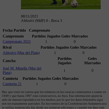
08/11/2021
Aldosivi (MdP) 0 - Boca 3
Fecha
Partido
Campeonato
Campeonato
Partidos Jugados
Goles Marcados
Campeonato 2021
1
0
Rival
Partidos Jugados
Goles Marcados
Aldosivi (Mar del Plata)
1
0
Partidos
Goles
Cancha
Jugados
Marcados
José M. Minella (Mar del
1
0
Plata)
Camiseta
Partidos Jugados
Goles Marcados
Camiseta 21
1
0
Hay que tener en cuenta que los números en las casacas comenzaron a usarse en
1949 y que hasta 1997 eran consecutivos, no fijos. Esa información aparecía
sólo de manera esporádica en los medios, por lo que los datos brindados aquí
son necesariamente parciales. En los torneos de la Confederación Sudamericana
se utiliza numeración fija desde sus primeras ediciones y, cuando ese dato está