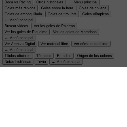
Boca vs Racing
Otros historiales
← Menú principal
Goles más rápidos
Goles sobre la hora
Goles de chilena
Goles de emboquillada
Goles de tiro libre
Goles olímpicos
← Menú principal
Buscar videos
Ver los goles de Palermo
Ver los goles de Riquelme
Ver los goles de Maradona
← Menú principal
Ver Archivo Digital
Ver material libre
Ver cómo suscribirse
← Menú principal
Títulos oficiales
Técnicos
Estadios
Origen de los colores
Notas históricas
Trivia
← Menú principal