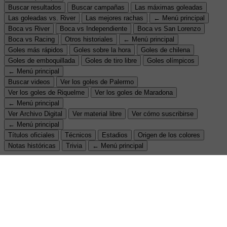
Buscar resultados
Buscar campañas
Las máximas goleadas
Las goleadas vs. River
Las mejores rachas
← Menú principal
Boca vs River
Boca vs Independiente
Boca vs San Lorenzo
Boca vs Racing
Otros historiales
← Menú principal
Goles más rápidos
Goles sobre la hora
Goles de chilena
Goles de emboquillada
Goles de tiro libre
Goles olímpicos
← Menú principal
Buscar videos
Ver los goles de Palermo
Ver los goles de Riquelme
Ver los goles de Maradona
← Menú principal
Ver Archivo Digital
Ver material libre
Ver cómo suscribirse
← Menú principal
Títulos oficiales
Técnicos
Estadios
Origen de los colores
Notas históricas
Trivia
← Menú principal