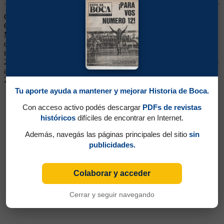
Ganó 5 títulos (Superliga 2019/2020, Copa Diego Maradona 2020,
Copa Argentina 2021, Copa Liga Profesional y Campeonato 2022).
Mediocampista. Jugó en Deportivo Pereira y en Atlético Nacional
de Medellín. Arribó a Boca en enero de 2019. Fue de menor a
mayor, hasta tener un nivel destacado en la obtención del título de
2020. Luego decayó. Continuó en Giresunspor de Turquía. Regresó
a mediados de 2023. Se fue a Nacional de Medellín en junio de
2024
Tu aporte ayuda a mantener y mejorar Historia de Boca.
Con acceso activo podés descargar
PDFs de revistas
históricos
difíciles de encontrar en Internet.
Además, navegás las páginas principales del sitio
sin
publicidades.
Colaborar y acceder
Cerrar y seguir navegando