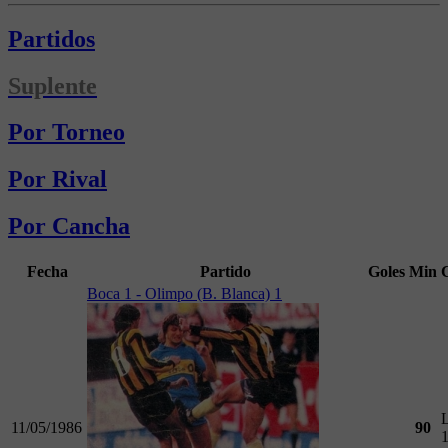
Partidos
Suplente
Por Torneo
Por Rival
Por Cancha
Fecha
Partido
Goles
Min
Boca 1 - Olimpo (B. Blanca) 1
L
11/05/1986
90