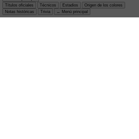
Títulos oficiales
Técnicos
Estadios
Origen de los colores
Notas históricas
Trivia
← Menú principal