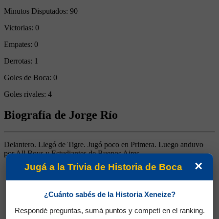
Minutos Disputados:
90
Victorias:
0
Empates:
0
Derrotas:
1
Goles de Boca:
0
Goles rivales:
4
Biografía de Jorge Río
Delantero. Llegó de Tigre. Jugó poco en Primera. Luego anduvo
por All Boys y Estudiantes de Buenos Aires
×
Jugá a la Trivia de Historia de Boca
¿Cuánto sabés de la Historia Xeneize?
Respondé preguntas, sumá puntos y competí en el ranking.