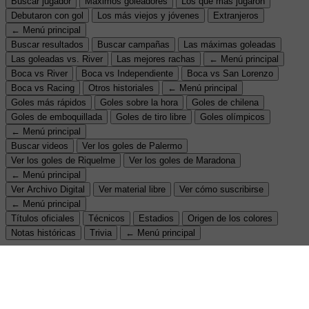
Buscar jugador
Máximos goleadores
Los que más jugaron
Debutaron con gol
Los más viejos y jóvenes
Extranjeros
← Menú principal
Buscar resultados
Buscar campañas
Las máximas goleadas
Las goleadas vs. River
Las mejores rachas
← Menú principal
Boca vs River
Boca vs Independiente
Boca vs San Lorenzo
Boca vs Racing
Otros historiales
← Menú principal
Goles más rápidos
Goles sobre la hora
Goles de chilena
Goles de emboquillada
Goles de tiro libre
Goles olímpicos
← Menú principal
Buscar videos
Ver los goles de Palermo
Ver los goles de Riquelme
Ver los goles de Maradona
← Menú principal
Ver Archivo Digital
Ver material libre
Ver cómo suscribirse
← Menú principal
Títulos oficiales
Técnicos
Estadios
Origen de los colores
Notas históricas
Trivia
← Menú principal