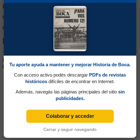
Derrotas:
0
Goles de Boca:
1
Goles rivales:
0
Biografía de Jorge Río
Delantero. Llegó de Tigre. Jugó poco en Primera. Luego anduvo
Tu aporte ayuda a mantener y mejorar Historia de Boca.
por All Boys y Estudiantes de Buenos Aires
Con acceso activo podés descargar
PDFs de revistas
históricos
difíciles de encontrar en Internet.
Además, navegás las páginas principales del sitio
sin
publicidades.
Colaborar y acceder
Cerrar y seguir navegando