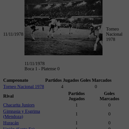
Torneo
11/11/1978
Nacional
1978
11/11/1978
Boca 1 - Platense 0
Campeonato
Partidos Jugados
Goles Marcados
Torneo Nacional 1978
4
0
Partidos
Goles
Rival
Jugados
Marcados
Chacarita Juniors
1
0
Gimnasia y Esgrima
1
0
(Mendoza)
Huracán
1
0