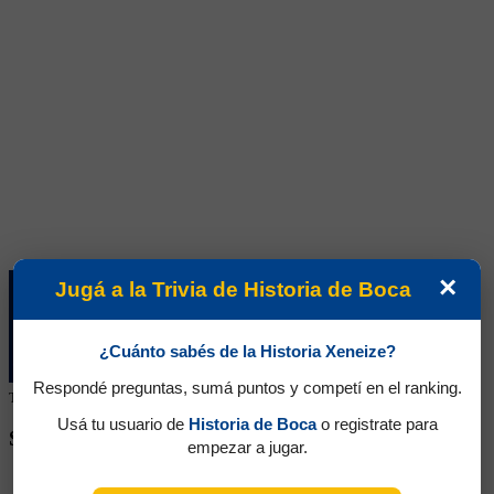
×
Jugá a la Trivia de Historia de Boca
¿Cuánto sabés de la Historia Xeneize?
Respondé preguntas, sumá puntos y competí en el ranking.
Tu colaboración ayuda a mantener este archivo histórico en línea
Usá tu usuario de
Historia de Boca
o registrate para
SEGUINOS EN REDES SOCIALES
empezar a jugar.