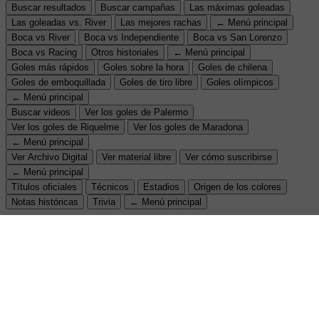
Buscar resultados
Buscar campañas
Las máximas goleadas
Las goleadas vs. River
Las mejores rachas
← Menú principal
Boca vs River
Boca vs Independiente
Boca vs San Lorenzo
Boca vs Racing
Otros historiales
← Menú principal
Goles más rápidos
Goles sobre la hora
Goles de chilena
Goles de emboquillada
Goles de tiro libre
Goles olímpicos
← Menú principal
Buscar videos
Ver los goles de Palermo
Ver los goles de Riquelme
Ver los goles de Maradona
← Menú principal
Ver Archivo Digital
Ver material libre
Ver cómo suscribirse
← Menú principal
Títulos oficiales
Técnicos
Estadios
Origen de los colores
Notas históricas
Trivia
← Menú principal