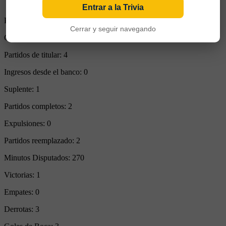
Entrar a la Trivia
Partidos Jugados:
4
Cerrar y seguir navegando
Goles Convertidos:
0 (0.00)
Partidos de titular:
4
Ingresos desde el banco:
0
Suplente:
1
Partidos completos:
2
Expulsiones:
0
Partidos reemplazado:
2
Minutos Disputados:
270
Victorias:
1
Empates:
0
Derrotas:
3