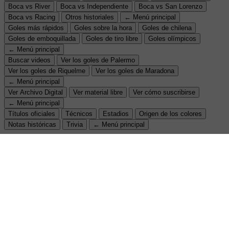
Boca vs River
Boca vs Independiente
Boca vs San Lorenzo
Boca vs Racing
Otros historiales
← Menú principal
Goles más rápidos
Goles sobre la hora
Goles de chilena
Goles de emboquillada
Goles de tiro libre
Goles olímpicos
← Menú principal
Buscar videos
Ver los goles de Palermo
Ver los goles de Riquelme
Ver los goles de Maradona
← Menú principal
Ver Archivo Digital
Ver material libre
Ver cómo suscribirse
← Menú principal
Títulos oficiales
Técnicos
Estadios
Origen de los colores
Notas históricas
Trivia
← Menú principal