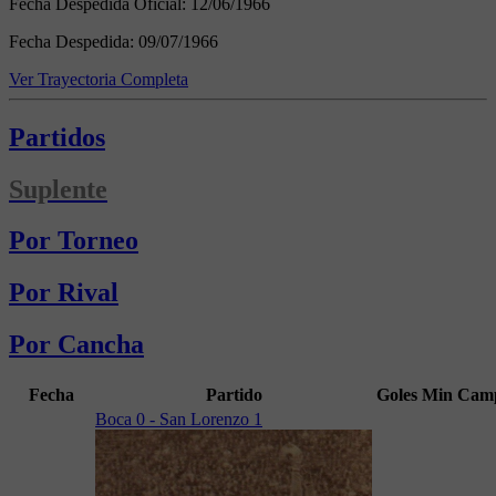
Fecha Despedida Oficial:
12/06/1966
Fecha Despedida:
09/07/1966
Ver Trayectoria Completa
Partidos
Suplente
Por Torneo
Por Rival
Por Cancha
Fecha
Partido
Goles
Min
Camp
Boca 0 - San Lorenzo 1