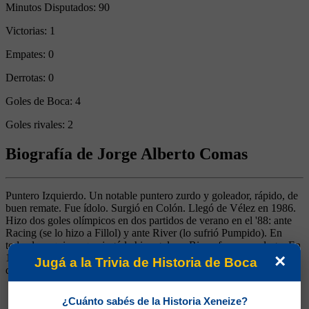
Minutos Disputados:
90
Victorias:
1
Empates:
0
Derrotas:
0
Goles de Boca:
4
Goles rivales:
2
Biografía de Jorge Alberto Comas
Puntero Izquierdo. Un notable puntero zurdo y goleador, rápido, de
buen remate. Fue ídolo. Surgió en Colón. Llegó de Vélez en 1986.
Hizo dos goles olímpicos en dos partidos de verano en el '88: ante
Racing (se lo hizo a Fillol) y ante River (lo sufrió Pumpido). En
todos los equipos que jugó le hizo goles a River, fue su verdugo. En
×
1989 se fue distanciado con Aimar y Alegre y pasó al Veracruz, en
Jugá a la Trivia de Historia de Boca
donde marcó época.
¿Cuánto sabés de la Historia Xeneize?