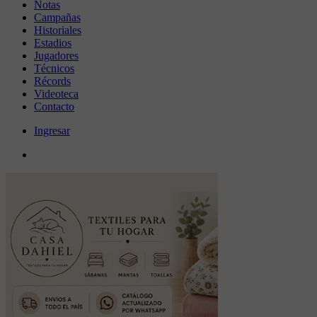
Notas
Campañas
Historiales
Estadios
Jugadores
Técnicos
Récords
Videoteca
Contacto
Ingresar