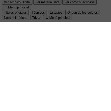
Ver Archivo Digital
Ver material libre
Ver cómo suscribirse
← Menú principal
Títulos oficiales
Técnicos
Estadios
Origen de los colores
Notas históricas
Trivia
← Menú principal