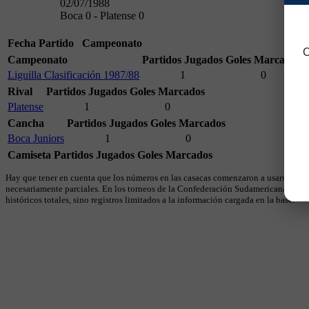
02/07/1988
Boca 0 - Platense 0
Fecha
Partido
Campeonato
C
Campeonato
Partidos Jugados
Goles Marcados
Liguilla Clasificación 1987/88
1
0
Rival
Partidos Jugados
Goles Marcados
Platense
1
0
Cancha
Partidos Jugados
Goles Marcados
Boca Juniors
1
0
Camiseta
Partidos Jugados
Goles Marcados
Hay que tener en cuenta que los números en las casacas comenzaron a usarse en 19
necesariamente parciales. En los torneos de la Confederación Sudamericana se util
históricos totales, sino registros limitados a la información cargada en la base.