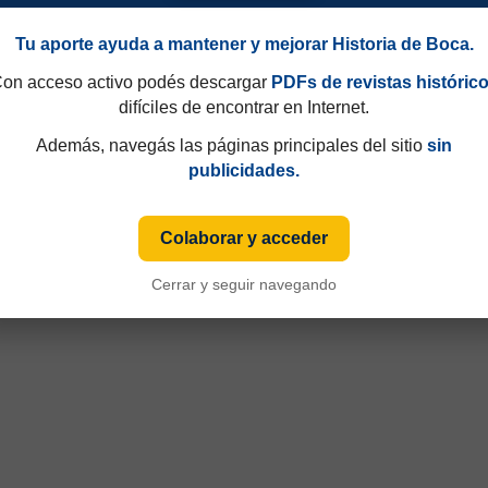
Tu aporte ayuda a mantener y mejorar Historia de Boca.
on acceso activo podés descargar
PDFs de revistas históric
difíciles de encontrar en Internet.
Además, navegás las páginas principales del sitio
sin
publicidades.
Colaborar y acceder
49 y que hasta 1997 eran consecutivos, no fijos. Esa información aparecía sólo de
Cerrar y seguir navegando
iza numeración fija desde sus primeras ediciones y, cuando ese dato está disponible