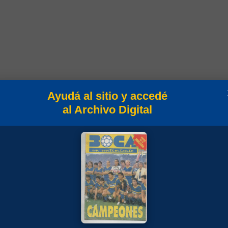
ampeonato
Ayudá al sitio y accedé
al Archivo Digital
lasificación 1987/88