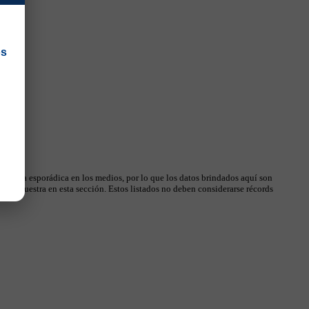
os
 manera esporádica en los medios, por lo que los datos brindados aquí son
, se muestra en esta sección. Estos listados no deben considerarse récords