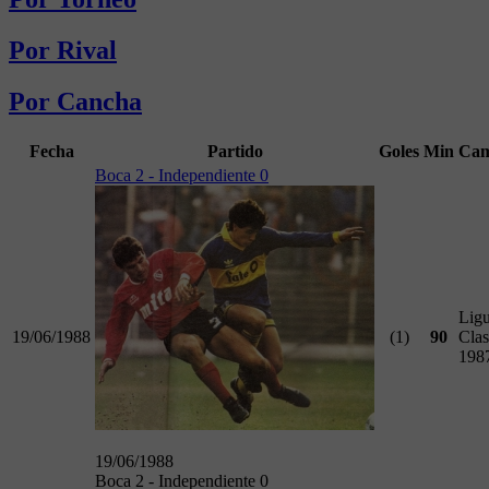
Por Rival
Por Cancha
Fecha
Partido
Goles
Min
Cam
Boca 2 - Independiente 0
Ligu
19/06/1988
(1)
90
Clas
198
19/06/1988
Boca 2 - Independiente 0