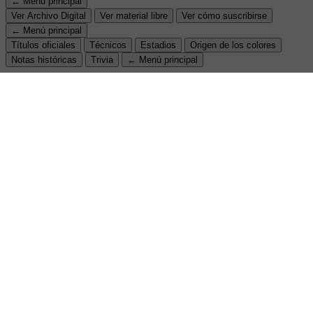
← Menú principal
Ver Archivo Digital
Ver material libre
Ver cómo suscribirse
← Menú principal
Títulos oficiales
Técnicos
Estadios
Origen de los colores
Notas históricas
Trivia
← Menú principal