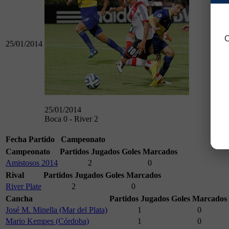
C
25/01/2014
90
25/01/2014
Boca 0 - River 2
Fecha
Partido
Campeonato
Campeonato
Partidos Jugados
Goles Marcados
Amistosos 2014
2
0
Rival
Partidos Jugados
Goles Marcados
River Plate
2
0
Cancha
Partidos Jugados
Goles Marcados
José M. Minella (Mar del Plata)
1
0
Mario Kempes (Córdoba)
1
0