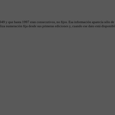
49 y que hasta 1997 eran consecutivos, no fijos. Esa información aparecía sólo de
iza numeración fija desde sus primeras ediciones y, cuando ese dato está disponible