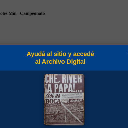
oles
Min
Campeonato
Ayudá al sitio y accedé
al Archivo Digital
90
Amistosos 2014