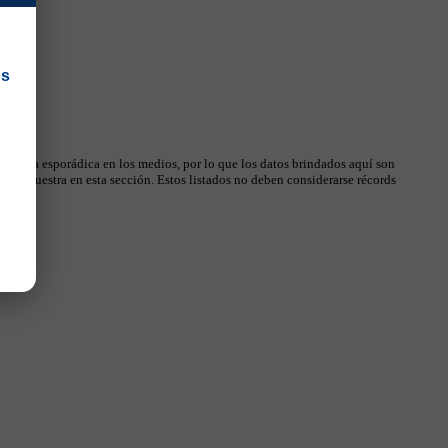
os
 manera esporádica en los medios, por lo que los datos brindados aquí son
, se muestra en esta sección. Estos listados no deben considerarse récords