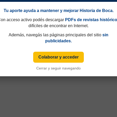
Tu aporte ayuda a mantener y mejorar Historia de Boca.
on acceso activo podés descargar
PDFs de revistas históric
difíciles de encontrar en Internet.
Además, navegás las páginas principales del sitio
sin
publicidades.
49 y que hasta 1997 eran consecutivos, no fijos. Esa información aparecía sólo de
iza numeración fija desde sus primeras ediciones y, cuando ese dato está disponible
Colaborar y acceder
Cerrar y seguir navegando