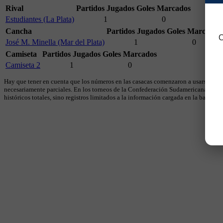
Rival
Partidos Jugados
Goles Marcados
Estudiantes (La Plata)
1
0
Cancha
Partidos Jugados
Goles Marcados
C
José M. Minella (Mar del Plata)
1
0
Camiseta
Partidos Jugados
Goles Marcados
Camiseta 2
1
0
Hay que tener en cuenta que los números en las casacas comenzaron a usarse en 19
necesariamente parciales. En los torneos de la Confederación Sudamericana se util
históricos totales, sino registros limitados a la información cargada en la base.