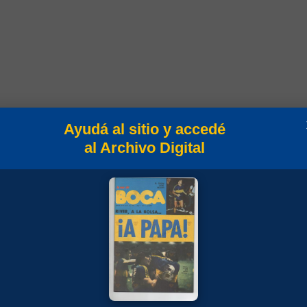
Ayudá al sitio y accedé
al Archivo Digital
peonato