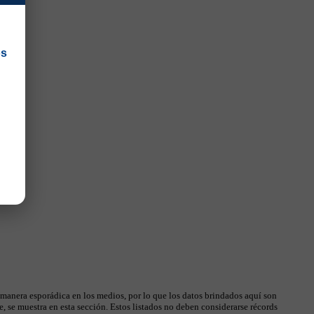
os
 manera esporádica en los medios, por lo que los datos brindados aquí son
, se muestra en esta sección. Estos listados no deben considerarse récords