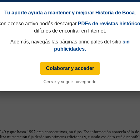
lausura 2010
Tu aporte ayuda a mantener y mejorar Historia de Boca.
on acceso activo podés descargar
PDFs de revistas históric
difíciles de encontrar en Internet.
Además, navegás las páginas principales del sitio
sin
publicidades.
Colaborar y acceder
Cerrar y seguir navegando
ados
49 y que hasta 1997 eran consecutivos, no fijos. Esa información aparecía sólo de
iza numeración fija desde sus primeras ediciones y, cuando ese dato está disponible