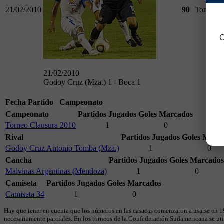
21/02/2010
90
Torneo C
C
21/02/2010
Godoy Cruz (Mza.) 1 - Boca 1
Fecha
Partido
Campeonato
Campeonato
Partidos Jugados
Goles Marcados
Torneo Clausura 2010
1
0
Rival
Partidos Jugados
Goles Marc
Godoy Cruz Antonio Tomba (Mza.)
1
0
Cancha
Partidos Jugados
Goles Marcados
Malvinas Argentinas (Mendoza)
1
0
Camiseta
Partidos Jugados
Goles Marcados
Camiseta 34
1
0
Hay que tener en cuenta que los números en las casacas comenzaron a usarse en 19
necesariamente parciales. En los torneos de la Confederación Sudamericana se util