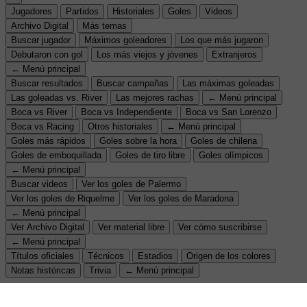
Jugadores
Partidos
Historiales
Goles
Videos
Archivo Digital
Más temas
Buscar jugador
Máximos goleadores
Los que más jugaron
Debutaron con gol
Los más viejos y jóvenes
Extranjeros
← Menú principal
Buscar resultados
Buscar campañas
Las máximas goleadas
Las goleadas vs. River
Las mejores rachas
← Menú principal
Boca vs River
Boca vs Independiente
Boca vs San Lorenzo
Boca vs Racing
Otros historiales
← Menú principal
Goles más rápidos
Goles sobre la hora
Goles de chilena
Goles de emboquillada
Goles de tiro libre
Goles olímpicos
← Menú principal
Buscar videos
Ver los goles de Palermo
Ver los goles de Riquelme
Ver los goles de Maradona
← Menú principal
Ver Archivo Digital
Ver material libre
Ver cómo suscribirse
← Menú principal
Títulos oficiales
Técnicos
Estadios
Origen de los colores
Notas históricas
Trivia
← Menú principal