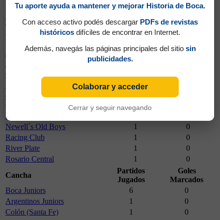
Tu aporte ayuda a mantener y mejorar Historia de Boca.
Campeonato
Partidos Jugados
Goles Marcados
Torneo Clausura 2010
10
0
Con acceso activo podés descargar
PDFs de revistas
históricos
difíciles de encontrar en Internet.
Partidos
Goles
Rival
Jugados
Marcados
Además, navegás las páginas principales del sitio
sin
Argentinos Juniors
1
0
publicidades.
Atlético (Tucumán)
1
0
Colón (Santa Fe)
1
0
Estudiantes (La Plata)
1
0
Colaborar y acceder
Godoy Cruz Antonio Tomba
1
0
(Mza.)
Cerrar y seguir navegando
Lanús
1
0
Newell´s Old Boys
1
0
Racing Club
1
0
River Plate
1
0
Rosario Central
1
0
Partidos
Goles
Cancha
Jugados
Marcados
Boca Juniors
6
0
Argentinos Juniors
1
0
Colón (Santa Fe)
1
0