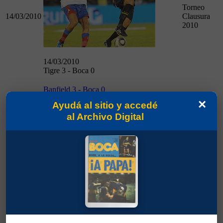
Torneo
14/03/2010
Clausura
2010
14/03/2010
Tigre 3 - Boca 0
Banfield 3 - Boca 0
×
Ayudá al sitio y accedé
al Archivo Digital
Torneo
14/05/2010
Clausura
2010
14/05/2010
Banfield 3 - Boca 0