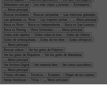
Debutaron con gol
Los más viejos y jóvenes
Extranjeros
← Menú principal
Buscar resultados
Buscar campañas
Las máximas goleadas
Las goleadas vs. River
Las mejores rachas
← Menú principal
Boca vs River
Boca vs Independiente
Boca vs San Lorenzo
Boca vs Racing
Otros historiales
← Menú principal
Goles más rápidos
Goles sobre la hora
Goles de chilena
Goles de emboquillada
Goles de tiro libre
Goles olímpicos
← Menú principal
Buscar videos
Ver los goles de Palermo
Ver los goles de Riquelme
Ver los goles de Maradona
← Menú principal
Ver Archivo Digital
Ver material libre
Ver cómo suscribirse
← Menú principal
Títulos oficiales
Técnicos
Estadios
Origen de los colores
Notas históricas
Trivia
← Menú principal