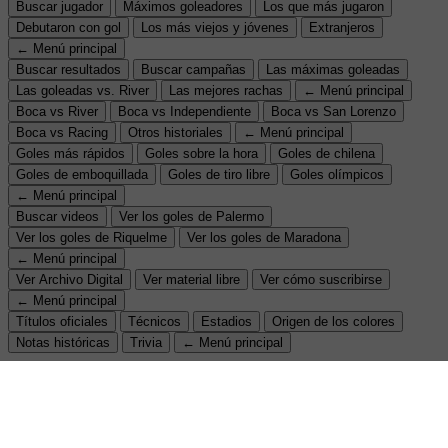
Buscar jugador
Máximos goleadores
Los que más jugaron
Debutaron con gol
Los más viejos y jóvenes
Extranjeros
← Menú principal
Buscar resultados
Buscar campañas
Las máximas goleadas
Las goleadas vs. River
Las mejores rachas
← Menú principal
Boca vs River
Boca vs Independiente
Boca vs San Lorenzo
Boca vs Racing
Otros historiales
← Menú principal
Goles más rápidos
Goles sobre la hora
Goles de chilena
Goles de emboquillada
Goles de tiro libre
Goles olímpicos
← Menú principal
Buscar videos
Ver los goles de Palermo
Ver los goles de Riquelme
Ver los goles de Maradona
← Menú principal
Ver Archivo Digital
Ver material libre
Ver cómo suscribirse
← Menú principal
Títulos oficiales
Técnicos
Estadios
Origen de los colores
Notas históricas
Trivia
← Menú principal