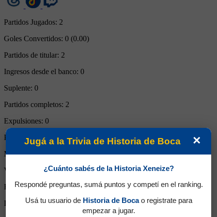
Partidos Jugados:
2
Goles Convertidos:
0 (0.00)
Partidos de titular:
2
Ingresos desde el banco:
0
Suplente:
0
Partidos completos:
2
Expulsiones:
0
Partidos reemplazado:
0
×
Jugá a la Trivia de Historia de Boca
Minutos Disputados:
180
¿Cuánto sabés de la Historia Xeneize?
Victorias:
1
Respondé preguntas, sumá puntos y competí en el ranking.
Empates:
0
Usá tu usuario de
Historia de Boca
o registrate para
Derrotas:
1
empezar a jugar.